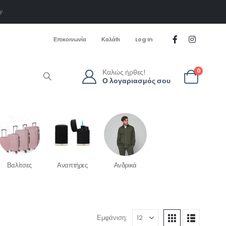
y.
Επικοινωνία
Καλάθι
Log In
Καλώς ήρθες!
0
Ο λογαριασμός σου
Βαλίτσες
Αναπτήρες
Ανδρικά
Εμφάνιση: