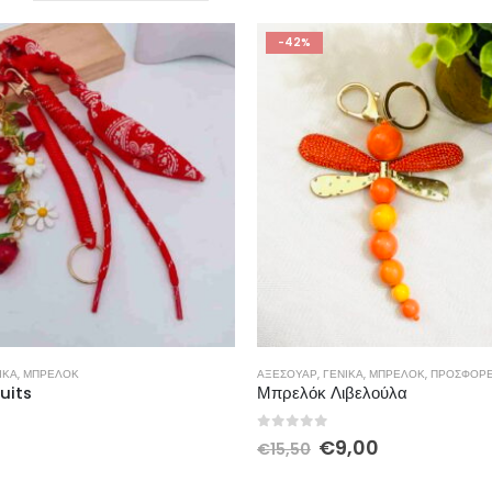
-42%
ΙΚΆ
,
ΜΠΡΕΛΟΚ
ΑΞΕΣΟΥΆΡ
,
ΓΕΝΙΚΆ
,
ΜΠΡΕΛΟΚ
,
ΠΡΟΣΦΟΡ
uits
Μπρελόκ Λιβελούλα
5
0
out of 5
€
9,00
€
15,50