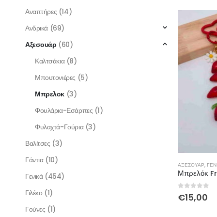
Αναπτήρες
(14)
Ανδρικά
(69)
Αξεσουάρ
(60)
Καλτσάκια
(8)
Μπουτονιέρες
(5)
Μπρελοκ
(3)
Φουλάρια-Εσάρπες
(1)
Φυλαχτά-Γούρια
(3)
Βαλίτσες
(3)
Γάντια
(10)
ΑΞΕΣΟΥΆΡ
,
ΓΕΝ
Μπρελόκ Fr
Γενικά
(454)
Γιλέκο
(1)
0
out of 
€
15,00
Γούνες
(1)