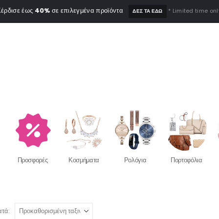
έρδισε έως
40%
σε επιλεγμένα προϊόντα
* Limited time onl
ΔΕΣ ΤΑ ΕΔΩ
Προσφορές
Κοσμήματα
Ρολόγια
Πορτοφόλια
ατά: