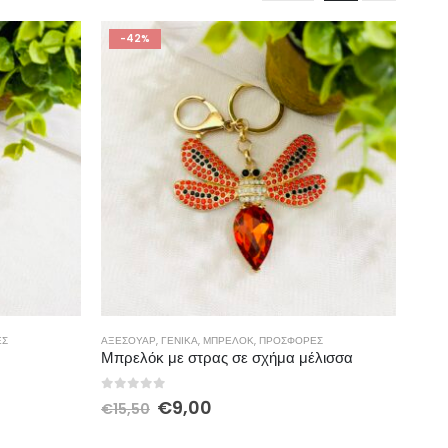
-42%
ΈΣ
ΑΞΕΣΟΥΆΡ
,
ΓΕΝΙΚΆ
,
ΜΠΡΕΛΟΚ
,
ΠΡΟΣΦΟΡΈΣ
Μπρελόκ με στρας σε σχήμα μέλισσα
0
out of 5
€
9,00
€
15,50