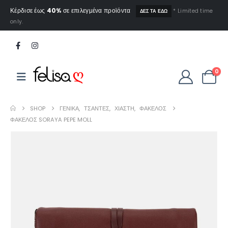
Κέρδισε έως
40%
σε επιλεγμένα προϊόντα
* Limited time
ΔΕΣ ΤΑ ΕΔΩ
only.
0
SHOP
ΓΕΝΙΚΆ
,
ΤΣΆΝΤΕΣ
,
ΧΙΑΣΤΉ
,
ΦΆΚΕΛΟΣ
ΦΆΚΕΛΟΣ SORAYA PEPE MOLL