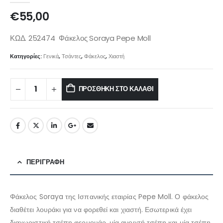
€
55,00
ΚΩΔ. 252474 Φάκελος Soraya Pepe Moll
Κατηγορίες:
Γενικά
,
Τσάντες
,
Φάκελος
,
Χιαστή
ΠΡΟΣΘΉΚΗ ΣΤΟ ΚΑΛΆΘΙ
ΠΕΡΙΓΡΑΦΉ
Φάκελος Soraya της Ισπανικής εταιρίας Pepe Moll. Ο φάκελος
διαθέτει λουράκι για να φορεθεί και χιαστή. Εσωτερικά έχει
διαχωριστική τσέπη φερμουάρ, μία ανοιχτή τσέπη και μία τσέπη