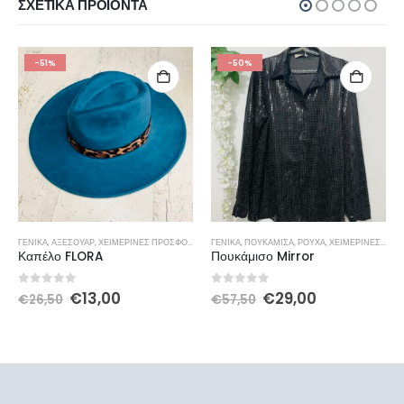
ΣΧΕΤΙΚΆ ΠΡΟΪΌΝΤΑ
-51%
-50%
ΓΕΝΙΚΆ
,
ΑΞΕΣΟΥΆΡ
,
ΧΕΙΜΕΡΙΝΕΣ ΠΡΟΣΦΟΡΕΣ
ΓΕΝΙΚΆ
,
ΠΟΥΚΆΜΙΣΑ
,
ΡΟΎΧΑ
,
ΧΕΙΜΕΡΙΝΕΣ ΠΡΟΣΦΟΡΕΣ
Καπέλο FLORA
Πουκάμισο Mirror
0
out of 5
0
out of 5
€
13,00
€
29,00
€
26,50
€
57,50