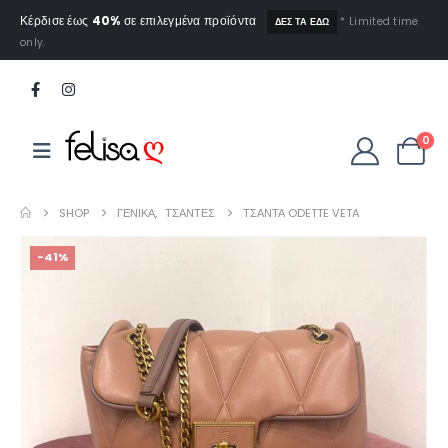
Κέρδισε έως
40%
σε επιλεγμένα προϊόντα
* Limited time
ΔΕΣ ΤΑ ΕΔΩ
only.
0
SHOP
ΓΕΝΙΚΆ
,
ΤΣΆΝΤΕΣ
ΤΣΆΝΤΑ ODETTE VETA
-41%