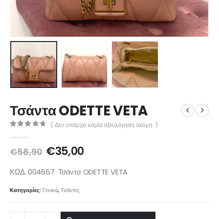
Τσάντα ODETTE VETA
( Δεν υπάρχει καμία αξιολόγηση ακόμη. )
0
out of 5
€
35,00
€
58,90
ΚΩΔ. 004657 Τσάντα ODETTE VETA
Κατηγορίες:
Γενικά
,
Τσάντες