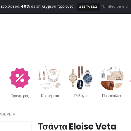
έρδισε έως
40%
σε επιλεγμένα προϊόντα
* Limited time onl
ΔΕΣ ΤΑ ΕΔΩ
Προσφορές
Κοσμήματα
Ρολόγια
Πορτοφόλια
ISE VETA
Τσάντα Eloise Veta