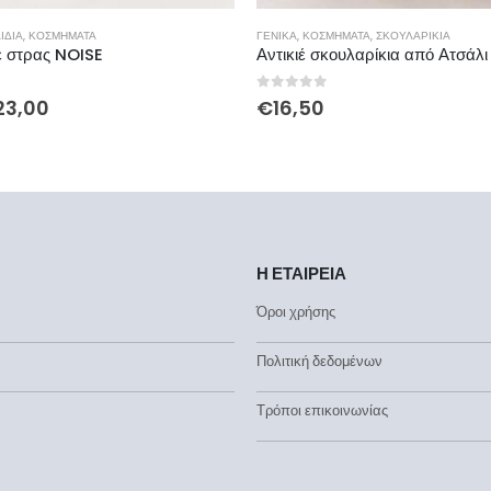
ΊΔΙΑ
,
ΚΟΣΜΉΜΑΤΑ
ΓΕΝΙΚΆ
,
ΚΟΣΜΉΜΑΤΑ
,
ΣΚΟΥΛΑΡΊΚΙΑ
ε στρας NOISE
Αντικιέ σκουλαρίκια από Ατσάλι
5
0
out of 5
23,00
€
16,50
Η ΕΤΑΙΡΕΙΑ
Όροι χρήσης
Πολιτική δεδομένων
Τρόποι επικοινωνίας