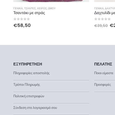
ΓΕΝΙΚΆ
,
ΤΣΆΝΤΕΣ
,
ΧΕΙΡΌΣ
,
ΏΜΟΥ
ΓΕΝΙΚΆ
,
ΔΑΧΤΥΛ
Τσαντάκι με στράς
Δαχτυλίδι μ
0
out of 5
0
out of 
€
58,50
€
€
39,50
ΕΞΥΠΗΡΕΤΗΣΗ
ΠΕΛΑΤΗΣ
Πληροφορίες αποστολής
Ποιοι είμαστε
Τρόποι Πληρωμής
Προσφορές
Πολιτική επιστροφών
Σύνδεση στο λογαριασμό σου