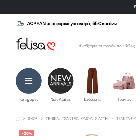
Κ
ΔΩΡΕΑΝ μεταφορικά για αγορές 65€ και άνω
Κατηγορίες
Νέες Αφίξεις
Ενδύματα
Τσάντες
SHOP
ΓΕΝΙΚΆ
,
ΤΣΆΝΤΕΣ
,
ΏΜΟΥ
,
ΧΙΑΣΤΉ
ΤΣΆΝΤΑ ELO
-20%