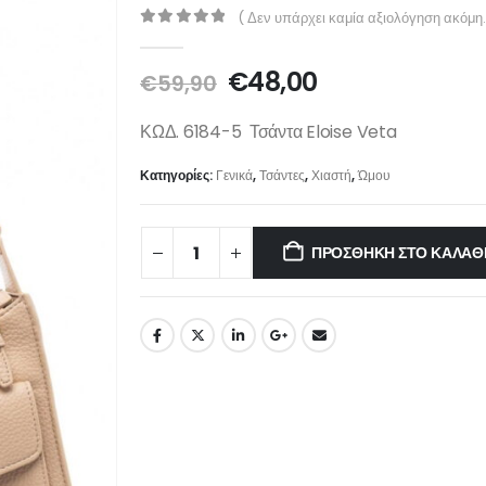
( Δεν υπάρχει καμία αξιολόγηση ακόμη.
0
out of 5
€
48,00
€
59,90
ΚΩΔ. 6184-5 Τσάντα Eloise Veta
Κατηγορίες:
Γενικά
,
Τσάντες
,
Χιαστή
,
Ώμου
ΠΡΟΣΘΉΚΗ ΣΤΟ ΚΑΛΆΘ