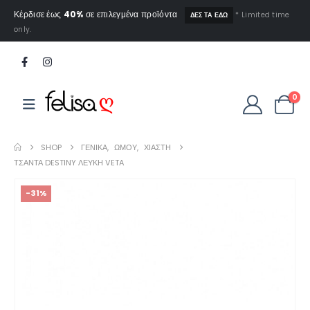
Κέρδισε έως
40%
σε επιλεγμένα προϊόντα
* Limited time
ΔΕΣ ΤΑ ΕΔΩ
only.
0
SHOP
ΓΕΝΙΚΆ
,
ΏΜΟΥ
,
ΧΙΑΣΤΉ
ΤΣΆΝΤΑ DESTINY ΛΕΥΚΉ VETA
-31%