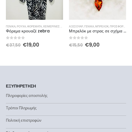
ΓΕΝΙΚΆ
,
ΡΟΎΧΑ
,
ΦΟΡΈΜΑΤΑ
,
ΧΕΙΜΕΡΙΝΕΣ ΠΡΟΣΦΟΡΕΣ
ΑΞΕΣΟΥΆΡ
,
ΓΕΝΙΚΆ
,
ΜΠΡΕΛΟΚ
,
ΠΡΟΣΦΟΡΈΣ
Φόρεμα κρουαζέ zebra
Μπρελόκ με στρας σε σχήμα μέλισσα
0
out of 5
0
out of 5
€
19,00
€
9,00
€
37,50
€
15,50
ΕΞΥΠΗΡΕΤΗΣΗ
Πληροφορίες αποστολής
Τρόποι Πληρωμής
Πολιτική επιστροφών