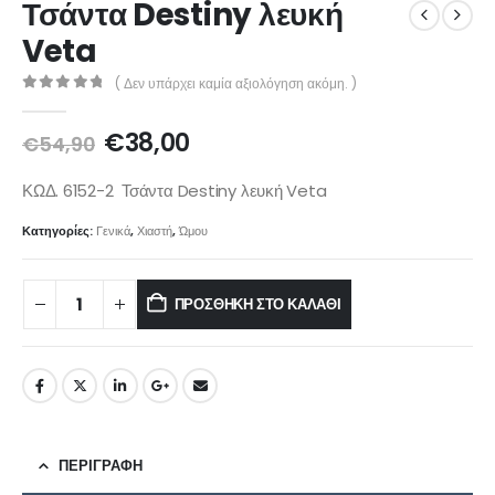
Τσάντα Destiny λευκή
Veta
( Δεν υπάρχει καμία αξιολόγηση ακόμη. )
0
out of 5
€
38,00
€
54,90
ΚΩΔ. 6152-2 Τσάντα Destiny λευκή Veta
Κατηγορίες:
Γενικά
,
Χιαστή
,
Ώμου
ΠΡΟΣΘΉΚΗ ΣΤΟ ΚΑΛΆΘΙ
ΠΕΡΙΓΡΑΦΉ