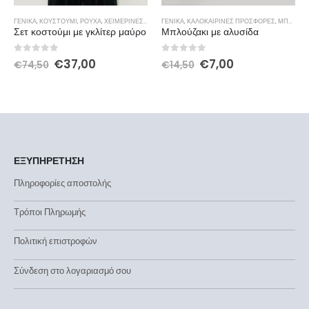
ΓΕΝΙΚΆ
,
ΚΟΥΣΤΟΎΜΙ
,
ΡΟΎΧΑ
,
ΧΕΙΜΕΡΙΝΕΣ ΠΡΟΣΦΟΡΕΣ
ΓΕΝΙΚΆ
,
ΚΑΛΟΚΑΙΡΙΝΈΣ ΠΡΟΣΦΌΡΕΣ
,
ΜΠΛΟΎΖΕΣ
Σετ κοστούμι με γκλίτερ μαύρο
Μπλούζακι με αλυσίδα
0
out of 5
0
out of 5
€
37,00
€
7,00
€
74,50
€
14,50
ΕΞΥΠΗΡΕΤΗΣΗ
Πληροφορίες αποστολής
Τρόποι Πληρωμής
Πολιτική επιστροφών
Σύνδεση στο λογαριασμό σου