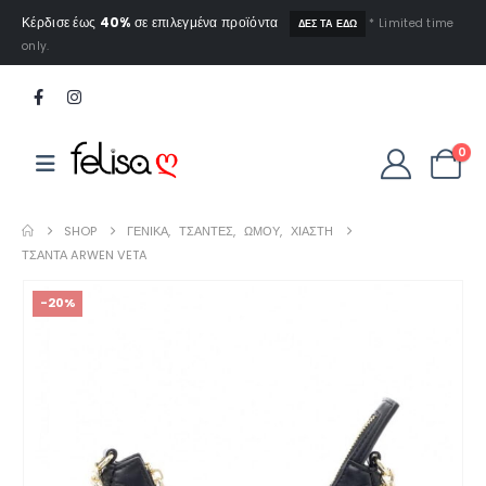
Κέρδισε έως
40%
σε επιλεγμένα προϊόντα
* Limited time
ΔΕΣ ΤΑ ΕΔΩ
only.
0
SHOP
ΓΕΝΙΚΆ
,
ΤΣΆΝΤΕΣ
,
ΏΜΟΥ
,
ΧΙΑΣΤΉ
ΤΣΆΝΤΑ ARWEN VETA
-20%