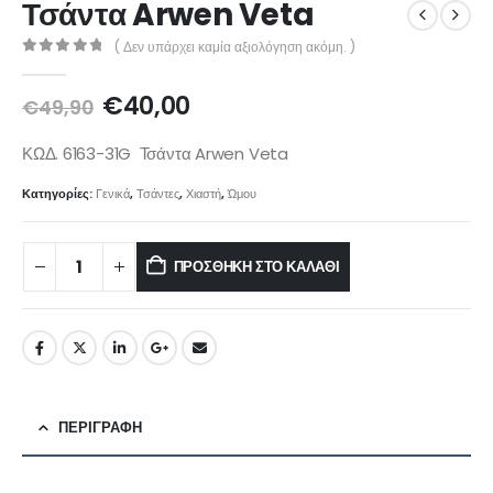
Τσάντα Arwen Veta
( Δεν υπάρχει καμία αξιολόγηση ακόμη. )
0
out of 5
€
40,00
€
49,90
ΚΩΔ. 6163-31G Τσάντα Arwen Veta
Κατηγορίες:
Γενικά
,
Τσάντες
,
Χιαστή
,
Ώμου
ΠΡΟΣΘΉΚΗ ΣΤΟ ΚΑΛΆΘΙ
ΠΕΡΙΓΡΑΦΉ