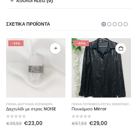
ΑΞΙΟΛΟΓΉΣΕΙΣ (0)
ΣΧΕΤΙΚΆ ΠΡΟΪΌΝΤΑ
-42%
-50%
ΓΕΝΙΚΆ
,
ΔΑΧΤΥΛΊΔΙΑ
,
ΚΟΣΜΉΜΑΤΑ
ΓΕΝΙΚΆ
,
ΠΟΥΚΆΜΙΣΑ
,
ΡΟΎΧΑ
,
ΧΕΙΜΕΡΙΝΕΣ ΠΡΟΣΦΟΡΕΣ
Δαχτυλίδι με στρας NOISE
Πουκάμισο Mirror
0
out of 5
0
out of 5
€
23,00
€
29,00
€
39,50
€
57,50