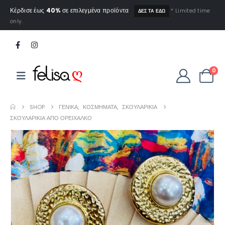
Κέρδισε έως
40%
σε επιλεγμένα προϊόντα
* Limited time
ΔΕΣ ΤΑ ΕΔΩ
only.
0
SHOP
ΓΕΝΙΚΆ
,
ΚΟΣΜΉΜΑΤΑ
,
ΣΚΟΥΛΑΡΊΚΙΑ
ΣΚΟΥΛΑΡΊΚΙΑ ΑΠΌ ΟΡΕΊΧΑΛΚΟ