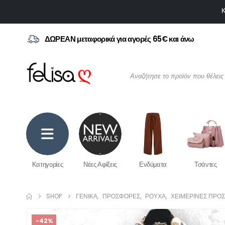
Κ
ΔΩΡΕΑΝ μεταφορικά για αγορές 65€ και άνω
Κατηγορίες
Νέες Αφίξεις
Ενδύματα
Τσάντες
SHOP
ΓΕΝΙΚΆ
,
ΠΡΟΣΦΟΡΈΣ
,
ΡΟΎΧΑ
,
ΧΕΙΜΕΡΙΝΕΣ ΠΡΟ
-42%