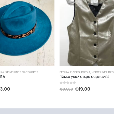
ΛΈΚΟ
,
ΡΟΎΧΑ
,
ΧΕΙΜΕΡΙΝΕΣ ΠΡΟΣΦΟΡΕΣ
ΓΕΝΙΚΆ
,
ΡΟΎΧΑ
,
ΦΟΡΈΜΑΤΑ
,
ΧΕΙΜΕΡΙ
γυαλιστερό σαμπανιζέ
Φόρεμα Lisa
f 5
0
out of 5
€
19,00
€
30,00
€
59,50