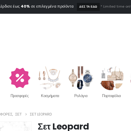
έρδισε έως
40%
σε επιλεγμένα προϊόντα
* Limited time onl
ΔΕΣ ΤΑ ΕΔΩ
Προσφορές
Κοσμήματα
Ρολόγια
Πορτοφόλια
ΣΦΟΡΕΣ
,
ΣΕΤ
ΣΕΤ LEOPARD
Σετ Leopard