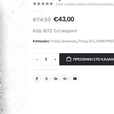
( Δεν υπάρχει καμία αξιολόγηση ακόμη.
0
out of 5
€
43,00
€
74,50
ΚΩΔ. 9272 Σετ Leopard
Κατηγορίες:
Γενικά
,
Προσφορές
,
Ρούχα
,
ΣΕΤ
,
ΧΕΙΜΕΡΙΝΕ
ΠΡΟΣΘΉΚΗ ΣΤΟ ΚΑΛΆΘ