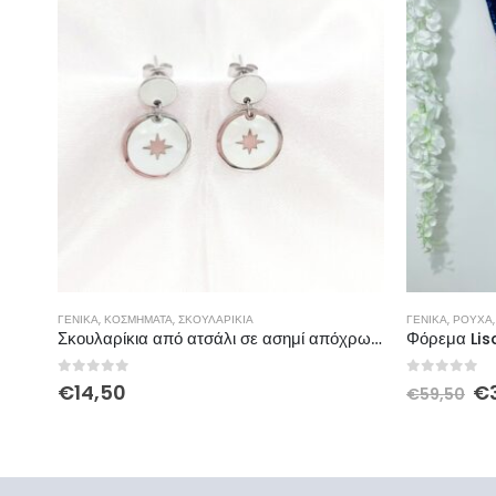
ΓΕΝΙΚΆ
,
ΚΟΣΜΉΜΑΤΑ
,
ΣΚΟΥΛΑΡΊΚΙΑ
ΓΕΝΙΚΆ
,
ΡΟΎΧΑ
Σκουλαρίκια από ατσάλι σε ασημί απόχρωση
Φόρεμα Lis
0
out of 5
0
out of 
€
14,50
€
€
59,50