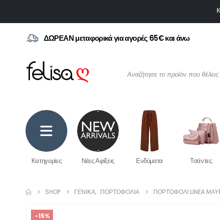
Κ
ΔΩΡΕΑΝ μεταφορικά για αγορές 65€ και άνω
Κατηγορίες
Νέες Αφίξεις
Ενδύματα
Τσάντες
SHOP
ΓΕΝΙΚΆ
,
ΠΟΡΤΟΦΌΛΙΑ
ΠΟΡΤΟΦΌΛΙ LINEA ΜΑΎ
-15%