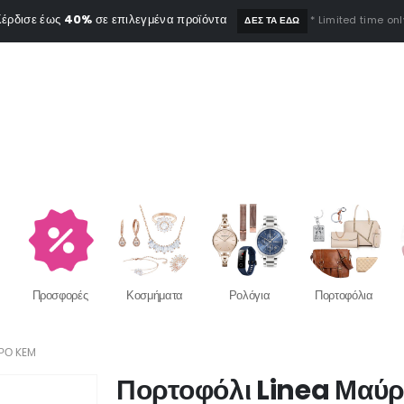
έρδισε έως
40%
σε επιλεγμένα προϊόντα
* Limited time onl
ΔΕΣ ΤΑ ΕΔΩ
Προσφορές
Κοσμήματα
Ρολόγια
Πορτοφόλια
ΡΟ KEM
Πορτοφόλι Linea Μαύ