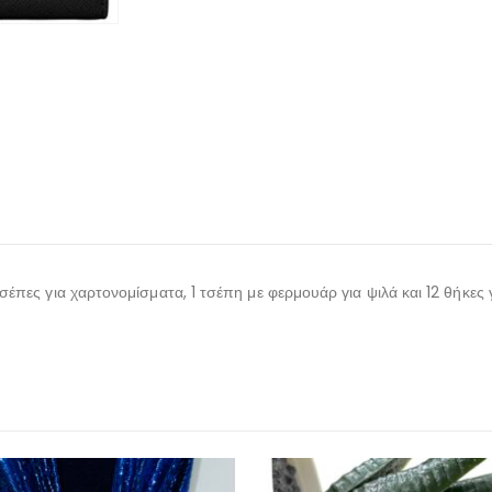
έπες για χαρτονομίσματα, 1 τσέπη με φερμουάρ για ψιλά και 12 θήκες γ