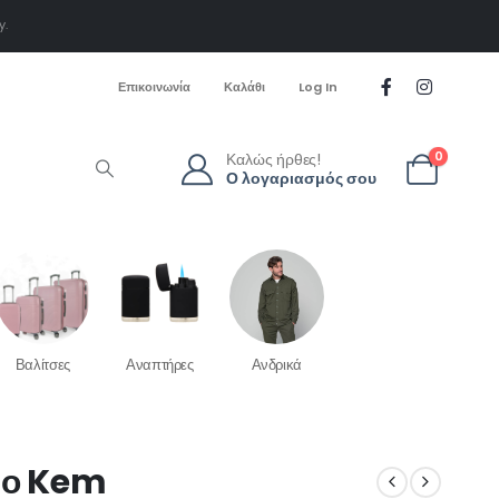
y.
Επικοινωνία
Καλάθι
Log In
Καλώς ήρθες!
0
Ο λογαριασμός σου
Βαλίτσες
Αναπτήρες
Ανδρικά
ρο Kem