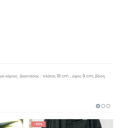
ια κάρτες. Διαστάσεις : πλάτος 19
cm , ύψος
9
cm, βάση
-50%
-5