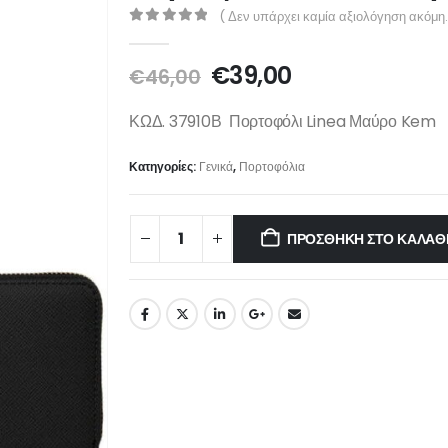
( Δεν υπάρχει καμία αξιολόγηση ακόμη.
0
out of 5
€
39,00
€
46,00
ΚΩΔ.
37910Β Πορτοφόλι Linea Μαύρο Kem
Κατηγορίες:
Γενικά
,
Πορτοφόλια
ΠΡΟΣΘΉΚΗ ΣΤΟ ΚΑΛΆΘ