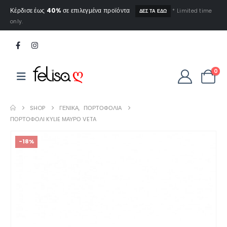
Κέρδισε έως
40%
σε επιλεγμένα προϊόντα
* Limited time
ΔΕΣ ΤΑ ΕΔΩ
only.
0
SHOP
ΓΕΝΙΚΆ
,
ΠΟΡΤΟΦΌΛΙΑ
ΠΟΡΤΟΦΌΛΙ KYLIE ΜΑΎΡΟ VETA
-18%