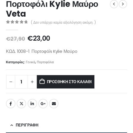
Πορτοφόλι Kylie Μαύρο
Veta
( Δεν υπάρχει καμία αξιολόγηση ακόμη. )
0
out of 5
€
23,00
€
27,90
ΚΩΔ. 1008-1 Πορτοφόλι Kylie Μαύρο
Κατηγορίες:
Γενικά
,
Πορτοφόλια
ΠΡΟΣΘΉΚΗ ΣΤΟ ΚΑΛΆΘΙ
ΠΕΡΙΓΡΑΦΉ