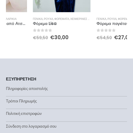
ΓΕΝΙΚΆ
,
ΡΟΎΧΑ
,
ΦΟΡΈΜΑΤΑ
,
ΧΕΙΜΕΡΙΝΕΣ ΠΡΟΣΦΟΡΕΣ
ΓΕΝΙΚΆ
,
ΡΟΎΧΑ
,
ΦΟΡΈΜΑΤΑ
,
ΧΕΙΜΕΡΙΝΕΣ ΠΡΟΣΦΟΡΕΣ
Φόρεμα Lisa
Φόρεμα παγιέτα-καθρέφτης κρουαζέ
0
out of 5
0
out of 5
€
30,00
€
27,00
€
59,50
€
54,50
ΕΞΥΠΗΡΕΤΗΣΗ
Πληροφορίες αποστολής
Τρόποι Πληρωμής
Πολιτική επιστροφών
Σύνδεση στο λογαριασμό σου