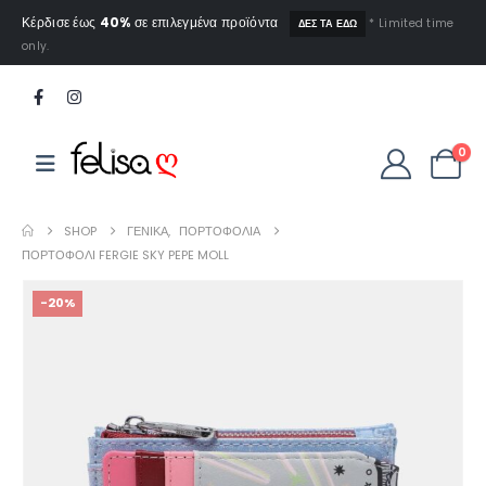
Κέρδισε έως
40%
σε επιλεγμένα προϊόντα
* Limited time
ΔΕΣ ΤΑ ΕΔΩ
only.
0
SHOP
ΓΕΝΙΚΆ
,
ΠΟΡΤΟΦΌΛΙΑ
ΠΟΡΤΟΦΌΛΙ FERGIE SKY PEPE MOLL
-20%