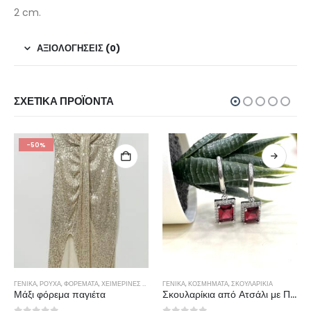
2 cm.
ΑΞΙΟΛΟΓΉΣΕΙΣ (0)
ΣΧΕΤΙΚΆ ΠΡΟΪΌΝΤΑ
-50%
ΓΕΝΙΚΆ
,
ΡΟΎΧΑ
,
ΦΟΡΈΜΑΤΑ
,
ΧΕΙΜΕΡΙΝΕΣ ΠΡΟΣΦΟΡΕΣ
ΓΕΝΙΚΆ
,
ΚΟΣΜΉΜΑΤΑ
,
ΣΚΟΥΛΑΡΊΚΙΑ
Μάξι φόρεμα παγιέτα
Σκουλαρίκια από Ατσάλι με Πέτρες