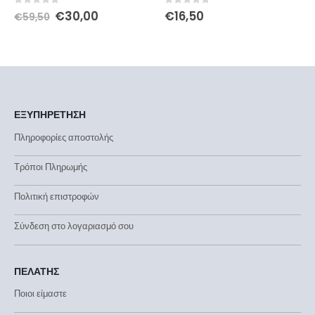
0
out of 5
0
out of 5
€
30,00
€
16,50
€
59,50
ΕΞΥΠΗΡΕΤΗΣΗ
Πληροφορίες αποστολής
Τρόποι Πληρωμής
Πολιτική επιστροφών
Σύνδεση στο λογαριασμό σου
ΠΕΛΑΤΗΣ
Ποιοι είμαστε