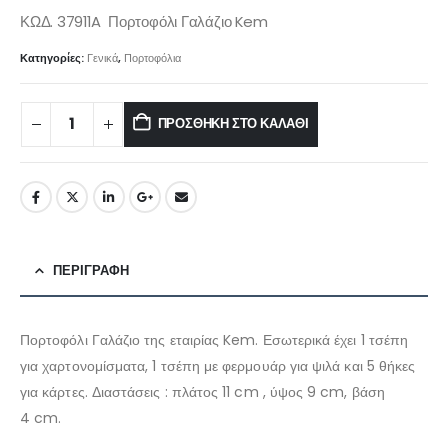
ΚΩΔ. 37911A Πορτοφόλι Γαλάζιο Kem
Κατηγορίες:
Γενικά
,
Πορτοφόλια
ΠΡΟΣΘΉΚΗ ΣΤΟ ΚΑΛΆΘΙ
ΠΕΡΙΓΡΑΦΉ
Πορτοφόλι Γαλάζιο της εταιρίας Kem. Εσωτερικά έχει 1 τσέπη
για χαρτονομίσματα, 1 τσέπη με φερμουάρ για ψιλά και 5 θήκες
για κάρτες. Διαστάσεις : πλάτος 11
cm , ύψος
9
cm, βάση
4
cm.