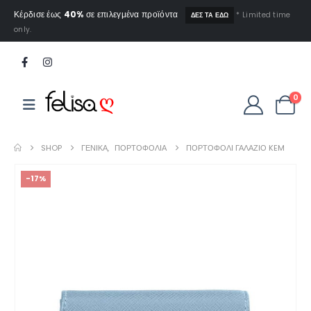
Κέρδισε έως
40%
σε επιλεγμένα προϊόντα
* Limited time
ΔΕΣ ΤΑ ΕΔΩ
only.
0
SHOP
ΓΕΝΙΚΆ
,
ΠΟΡΤΟΦΌΛΙΑ
ΠΟΡΤΟΦΌΛΙ ΓΑΛΆΖΙΟ KEM
-17%