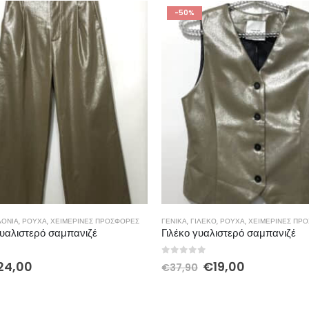
-50%
ΛΌΝΙΑ
,
ΡΟΎΧΑ
,
ΧΕΙΜΕΡΙΝΕΣ ΠΡΟΣΦΟΡΕΣ
ΓΕΝΙΚΆ
,
ΓΙΛΈΚΟ
,
ΡΟΎΧΑ
,
ΧΕΙΜΕΡΙΝΕΣ ΠΡ
γυαλιστερό σαμπανιζέ
Γιλέκο γυαλιστερό σαμπανιζέ
5
0
out of 5
24,00
€
19,00
€
37,90