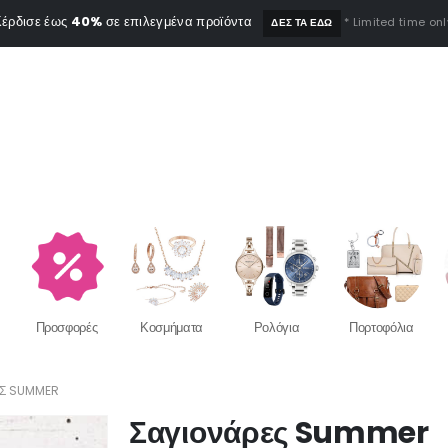
έρδισε έως
40%
σε επιλεγμένα προϊόντα
* Limited time onl
ΔΕΣ ΤΑ ΕΔΩ
Προσφορές
Κοσμήματα
Ρολόγια
Πορτοφόλια
Σ SUMMER
Σαγιονάρες Summer