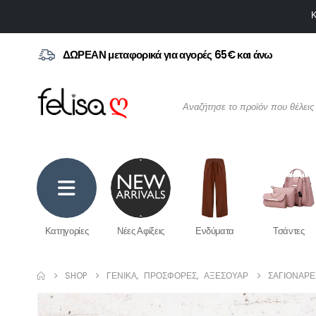
Κ
ΔΩΡΕΑΝ μεταφορικά για αγορές 65€ και άνω
Κατηγορίες
Νέες Αφίξεις
Ενδύματα
Τσάντες
SHOP
ΓΕΝΙΚΆ
,
ΠΡΟΣΦΟΡΈΣ
,
ΑΞΕΣΟΥΆΡ
ΣΑΓΙΟΝΆΡΕ