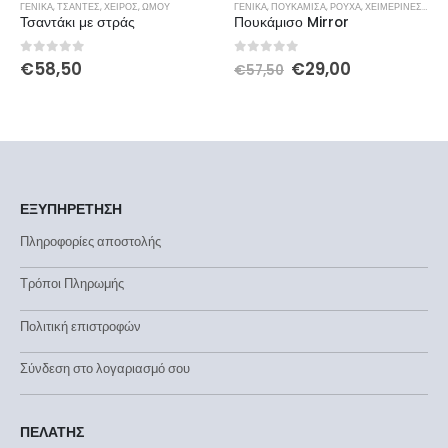
ΓΕΝΙΚΆ
,
ΤΣΆΝΤΕΣ
,
ΧΕΙΡΌΣ
,
ΏΜΟΥ
ΓΕΝΙΚΆ
,
ΠΟΥΚΆΜΙΣΑ
,
ΡΟΎΧΑ
,
ΧΕΙΜΕΡΙΝΕΣ ΠΡΟΣΦΟΡΕΣ
Τσαντάκι με στράς
Πουκάμισο Mirror
0
out of 5
0
out of 5
€
58,50
€
29,00
€
57,50
ΕΞΥΠΗΡΕΤΗΣΗ
Πληροφορίες αποστολής
Τρόποι Πληρωμής
Πολιτική επιστροφών
Σύνδεση στο λογαριασμό σου
ΠΕΛΑΤΗΣ