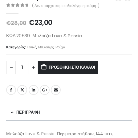
( Δεν υπάρχει καμία αξιολόγηση ακόμη. )
0
out of 5
€
23,00
€
28,00
ΚΩΔ.20539 Μπλούζα Love & Passio
Κατηγορίες:
Γενικά
,
Μπλούζες
,
Ρούχα
ΠΡΟΣΘΉΚΗ ΣΤΟ ΚΑΛΆΘΙ
ΠΕΡΙΓΡΑΦΉ
Μπλούζα Love & Passio. Περίμετρο στήθους 144 cm,