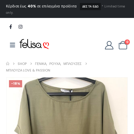
Κέρδισε έως
40%
σε επιλεγμένα προϊόντα
* Limited time
ΔΕΣ ΤΑ ΕΔΩ
only.
0
SHOP
ΓΕΝΙΚΆ
,
ΡΟΎΧΑ
,
ΜΠΛΟΎΖΕΣ
ΜΠΛΟΎΖΑ LOVE & PASSION
-18%