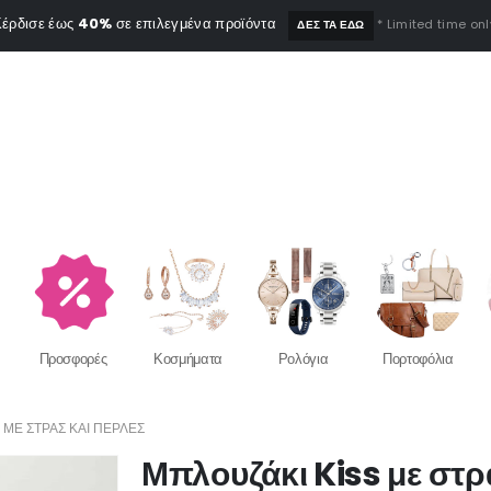
έρδισε έως
40%
σε επιλεγμένα προϊόντα
* Limited time onl
ΔΕΣ ΤΑ ΕΔΩ
Προσφορές
Κοσμήματα
Ρολόγια
Πορτοφόλια
 ΜΕ ΣΤΡΑΣ ΚΑΙ ΠΈΡΛΕΣ
Μπλουζάκι Kiss με στρ