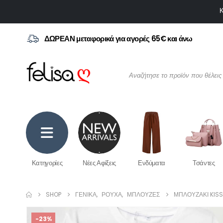
Κ
ΔΩΡΕΑΝ μεταφορικά για αγορές 65€ και άνω
Κατηγορίες
Νέες Αφίξεις
Ενδύματα
Τσάντες
SHOP
ΓΕΝΙΚΆ
,
ΡΟΎΧΑ
,
ΜΠΛΟΎΖΕΣ
ΜΠΛΟΥΖΆΚΙ KISS
-23%