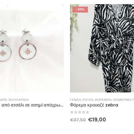
-49%
ΜΑΤΑ
,
ΣΚΟΥΛΑΡΊΚΙΑ
ΓΕΝΙΚΆ
,
ΡΟΎΧΑ
,
ΦΟΡΈΜΑΤΑ
,
ΧΕΙΜΕΡΙΝΕΣ
Σκουλαρίκια από ατσάλι σε ασημί απόχρωση
Φόρεμα κρουαζέ zebra
5
0
out of 5
€
19,00
€
37,50