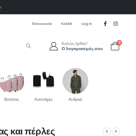
y.
Επικοινωνία
Καλάθι
Log In
Καλώς ήρθες!
0
Ο λογαριασμός σου
Βαλίτσες
Αναπτήρες
Ανδρικά
ας και πέρλες