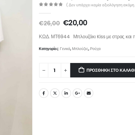
( Δεν υπάρχει καμία αξιολόγηση ακόμη.
0
out of 5
€
20,00
€
26,00
ΚΩΔ. ΜΤ6944 Μπλουζάκι Kiss με στρας και 
Κατηγορίες:
Γενικά
,
Μπλούζες
,
Ρούχα
ΠΡΟΣΘΉΚΗ ΣΤΟ ΚΑΛΆΘ