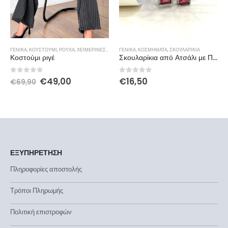
ΓΕΝΙΚΆ
,
ΚΟΥΣΤΟΎΜΙ
,
ΡΟΎΧΑ
,
ΧΕΙΜΕΡΙΝΕΣ ΠΡΟΣΦΟΡΕΣ
ΓΕΝΙΚΆ
,
ΚΟΣΜΉΜΑΤΑ
,
ΣΚΟΥΛΑΡΊΚΙΑ
Κοστούμι ριγέ
Σκουλαρίκια από Ατσάλι με Πέτρες
0
out of 5
0
out of 5
€
49,00
€
16,50
€
69,90
ΕΞΥΠΗΡΕΤΗΣΗ
Πληροφορίες αποστολής
Τρόποι Πληρωμής
Πολιτική επιστροφών