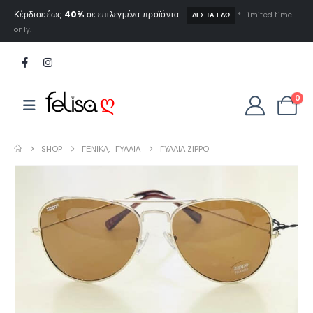
Κέρδισε έως
40%
σε επιλεγμένα προϊόντα
* Limited time
ΔΕΣ ΤΑ ΕΔΩ
only.
0
SHOP
ΓΕΝΙΚΆ
,
ΓΥΑΛΙΑ
ΓΥΑΛΙΆ ZIPPO