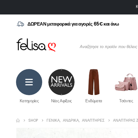
Κ
ΔΩΡΕΑΝ μεταφορικά για αγορές 65€ και άνω
Κατηγορίες
Νέες Αφίξεις
Ενδύματα
Τσάντες
SHOP
ΓΕΝΙΚΆ
,
ΑΝΔΡΙΚΆ
,
ΑΝΑΠΤΉΡΕΣ
ΑΝΑΠΤΉΡΑΣ Z