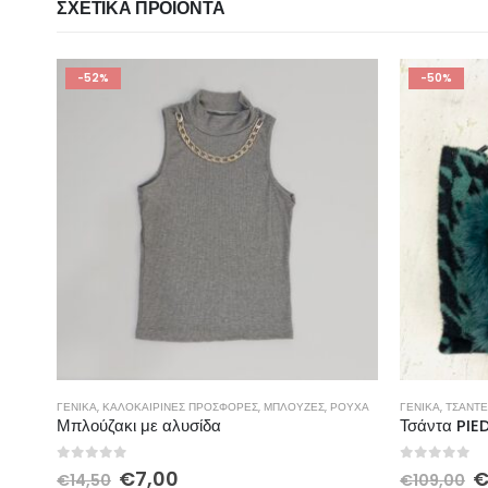
ΣΧΕΤΙΚΆ ΠΡΟΪΌΝΤΑ
-52%
-50%
ΓΕΝΙΚΆ
,
ΚΑΛΟΚΑΙΡΙΝΈΣ ΠΡΟΣΦΌΡΕΣ
,
ΜΠΛΟΎΖΕΣ
,
ΡΟΎΧΑ
ΓΕΝΙΚΆ
,
ΤΣΆΝΤΕ
Μπλούζακι με αλυσίδα
Τσάντα PIE
0
out of 5
0
out of 
€
7,00
€
14,50
€
109,00