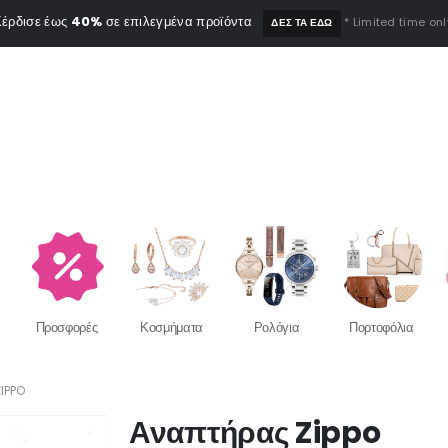
έρδισε έως
40%
σε επιλεγμένα προϊόντα
* Limited time onl
ΔΕΣ ΤΑ ΕΔΩ
Προσφορές
Κοσμήματα
Ρολόγια
Πορτοφόλια
IPPO
Αναπτήρας Zippo