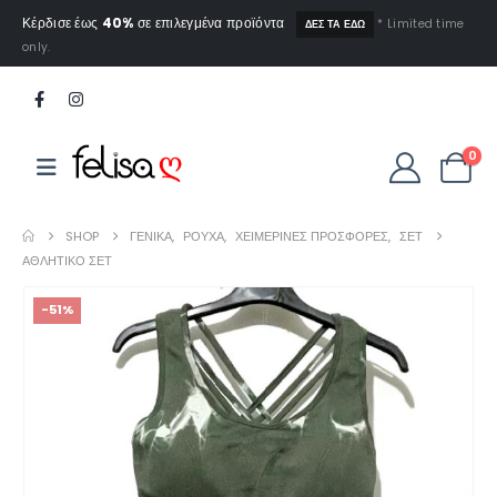
Κέρδισε έως
40%
σε επιλεγμένα προϊόντα
* Limited time
ΔΕΣ ΤΑ ΕΔΩ
only.
0
SHOP
ΓΕΝΙΚΆ
,
ΡΟΎΧΑ
,
ΧΕΙΜΕΡΙΝΕΣ ΠΡΟΣΦΟΡΕΣ
,
ΣΕΤ
ΑΘΛΗΤΙΚΌ ΣΕΤ
-51%