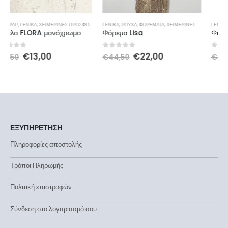
ΓΕΝΙΚΆ
,
ΡΟΎΧΑ
,
ΦΟΡΈΜΑΤΑ
,
ΧΕΙΜΕΡΙΝΕΣ ΠΡΟΣΦΟΡΕΣ
ΓΕΝΙΚΆ
,
ΡΟΎΧΑ
,
ΦΟΡΈΜΑΤΑ
,
ΧΕΙΜΕΡΙΝΕΣ ΠΡΟΣΦΟΡΕΣ
Φόρεμα Lisa
Φόρεμα midi ελαστικό
0
out of 5
0
out of 5
€
22,00
€
19,00
€
44,50
€
37,50
ΕΞΥΠΗΡΕΤΗΣΗ
Πληροφορίες αποστολής
Τρόποι Πληρωμής
Πολιτική επιστροφών
Σύνδεση στο λογαριασμό σου