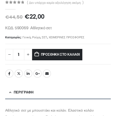
( Δεν υπάρχει καμία αξιολόγηση ακόμη. )
0
out of 5
€
22,00
€
44,50
ΚΩΔ. S90069 Αθλητικό σετ
Κατηγορίες:
Γενικά
,
Ρούχα
,
ΣΕΤ
,
ΧΕΙΜΕΡΙΝΕΣ ΠΡΟΣΦΟΡΕΣ
ΠΡΟΣΘΉΚΗ ΣΤΟ ΚΑΛΆΘΙ
ΠΕΡΙΓΡΑΦΉ
Αθλητικό σετ με μπουστάκι και κολάν. Ελαστικό κολάν